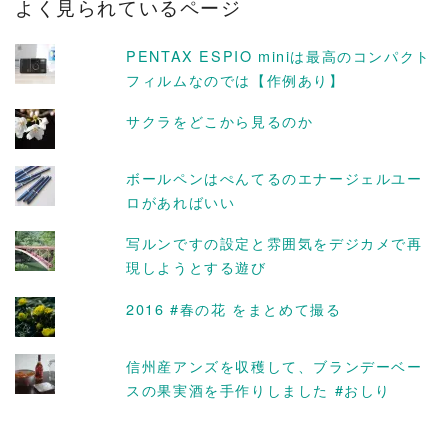
よく見られているページ
イ
ブ
PENTAX ESPIO miniは最高のコンパクト
フィルムなのでは【作例あり】
サクラをどこから見るのか
ボールペンはぺんてるのエナージェルユー
ロがあればいい
写ルンですの設定と雰囲気をデジカメで再
現しようとする遊び
2016 #春の花 をまとめて撮る
信州産アンズを収穫して、ブランデーベー
スの果実酒を手作りしました #おしり