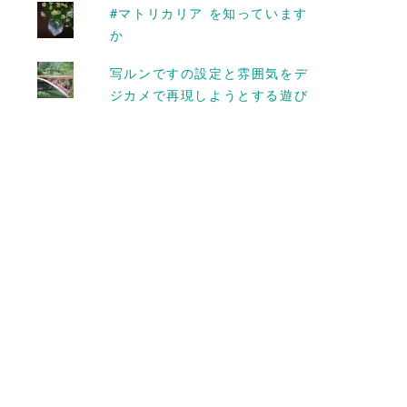
2 quattroで
はない #ハス
#マトリカリア を知っています
か
2015-07-15
写ルンですの設定と雰囲気をデ
ジカメで再現しようとする遊び