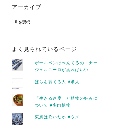
アーカイブ
ア
ー
カ
イ
ブ
よく見られているページ
ボールペンはぺんてるのエナー
ジェルユーロがあればいい
ばらを育てる人 #求人
「生きる速度」と植物の好みに
D MORE
READ MORE
ついて #多肉植物
東風は吹いたか #ウメ
さんぽ は、
天上天下唯我独尊する覚悟