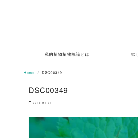
Skip
to
content
私的植物植物概論とは
欲
Home
DSC00349
DSC00349
2018-01-31