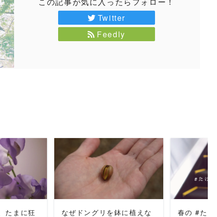
この記事が気に入ったらフォロー！
Twitter
Feedly
MORE
READ MORE
REA
、たまに狂
なぜドングリを鉢に植えな
春の #たけ