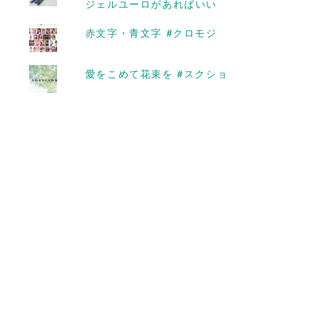
ジェルユーロがあればいい
タデアイ
ている、知らない花の名前
をGoogleする方法 #ミゾ
赤文字・青文字 #クロモジ
ソバ
2016-10-03
愛をこめて花束を #スクショ