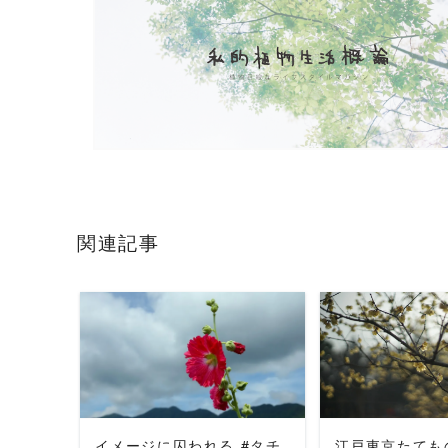
関連記事
READ MORE
READ 
イメージに囚われる #タチ
江戸東京たても