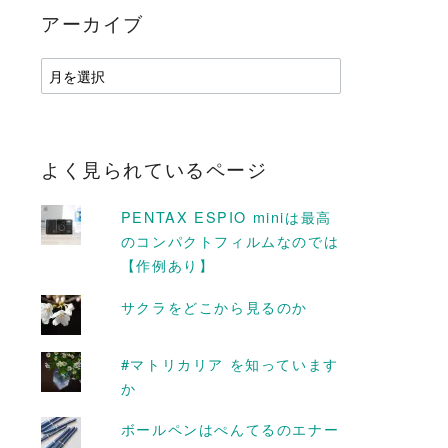
アーカイブ
ア
ー
カ
イ
ブ
よく見られているページ
PENTAX ESPIO miniは最高
のコンパクトフィルムなのでは
【作例あり】
サクラをどこから見るのか
D MORE
READ MORE
#マトリカリア を知っています
か
ボールペンはぺんてるのエナー
わがままに僕は
植物ブログの管理人がやっ