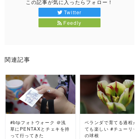
この記事が気に入ったらフォロー！
Twitter
Feedly
関連記事
READ MORE
READ MORE
#btpフォトウォーク ＠浅
ベランダで育てる過程が
草にPENTAXとチェキを持
ても楽しい #チューリッ
って行ってきた
の球根