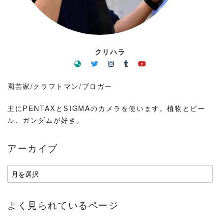
クリハラ
園芸家/クラフトマン/ブロガー
主にPENTAXとSIGMAのカメラを使います。植物とビー
ル、ガンダムが好き。
アーカイブ
ア
ー
カ
よく見られているページ
イ
ブ