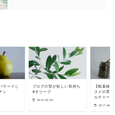
MORE
READ MORE
REA
バラードじ
ブログの型が欲しい気持ち
【観葉植物
ナシ
#オリーブ
スメの育て
ルチャーで
2016-02-09
2017-09-03