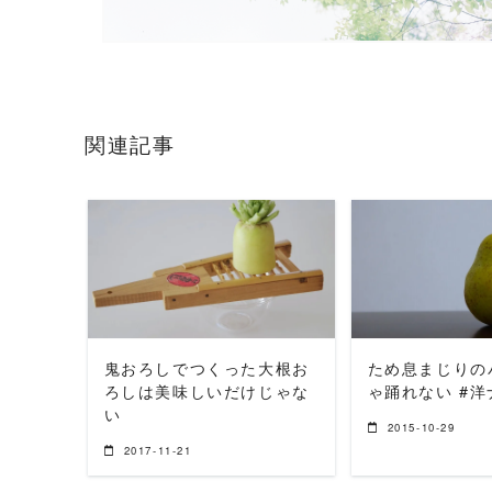
関連記事
READ MORE
READ 
鬼おろしでつくった大根お
ため息まじりの
ろしは美味しいだけじゃな
ゃ踊れない #洋
い
2015-10-29
2017-11-21