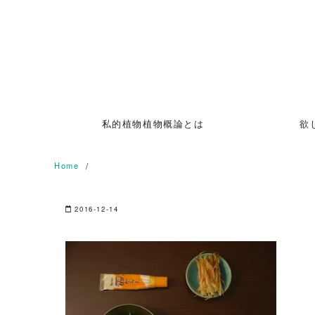
Skip
to
content
私的植物植物概論とは
欲
Home
2016-12-14