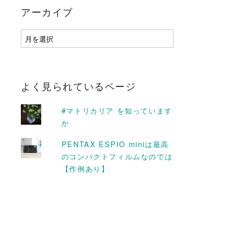
アーカイブ
ア
ー
カ
イ
ブ
よく見られているページ
#マトリカリア を知っています
か
D MORE
READ MORE
PENTAX ESPIO miniは最高
のコンパクトフィルムなのでは
【作例あり】
】初心者にオス
【2016.3〜5月】見ごろ予
方はハイドロカ
想＋撮りたい花リスト #ウ
した #ポトス
メ
2016-03-02