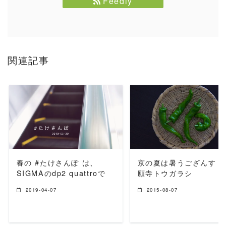
Feedly
関連記事
READ MORE
READ MORE
春の #たけさんぽ は、
京の夏は暑うござんす #
SIGMAのdp2 quattroで
願寺トウガラシ
2019-04-07
2015-08-07