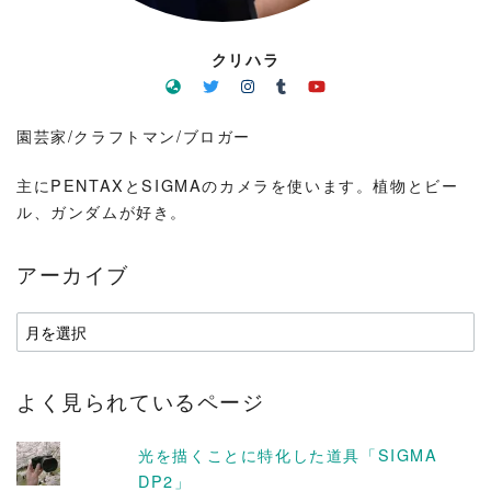
クリハラ
園芸家/クラフトマン/ブロガー
主にPENTAXとSIGMAのカメラを使います。植物とビー
ル、ガンダムが好き。
アーカイブ
ア
ー
カ
よく見られているページ
イ
ブ
光を描くことに特化した道具「SIGMA
DP2」