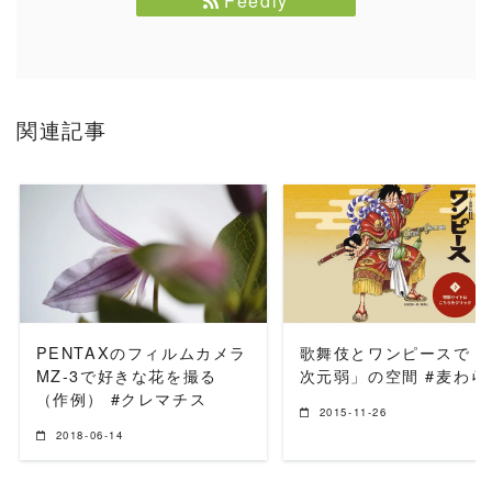
Feedly
関連記事
READ MORE
READ MORE
PENTAXのフィルムカメラ
歌舞伎とワンピースで「
MZ-3で好きな花を撮る
次元弱」の空間 #麦わら
（作例） #クレマチス
2015-11-26
2018-06-14