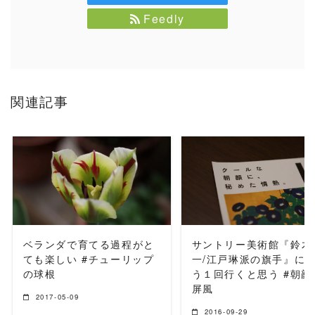
Feedly
関連記事
READ MORE
READ MORE
ベランダで育てる過程がと
サントリー美術館『鈴木
ても楽しい #チューリップ
一/江戸琳派の旗手』に
の球根
う１回行くと思う #朝顔
屏風
2017-05-09
2016-09-29