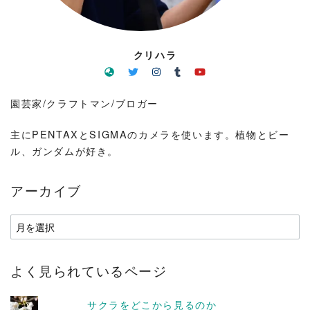
クリハラ
園芸家/クラフトマン/ブロガー
主にPENTAXとSIGMAのカメラを使います。植物とビー
ル、ガンダムが好き。
アーカイブ
ア
ー
カ
よく見られているページ
イ
ブ
サクラをどこから見るのか