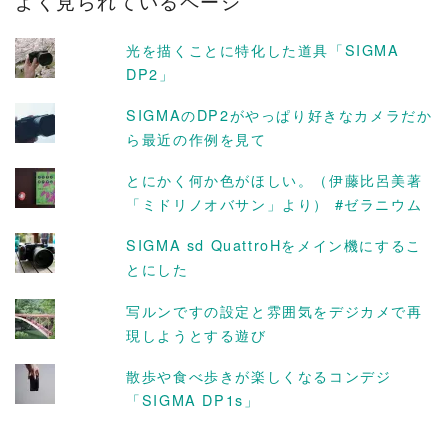
よく見られているページ
イ
ブ
光を描くことに特化した道具「SIGMA
DP2」
SIGMAのDP2がやっぱり好きなカメラだか
ら最近の作例を見て
とにかく何か色がほしい。（伊藤比呂美著
「ミドリノオバサン」より） #ゼラニウム
SIGMA sd QuattroHをメイン機にするこ
とにした
写ルンですの設定と雰囲気をデジカメで再
現しようとする遊び
散歩や食べ歩きが楽しくなるコンデジ
「SIGMA DP1s」