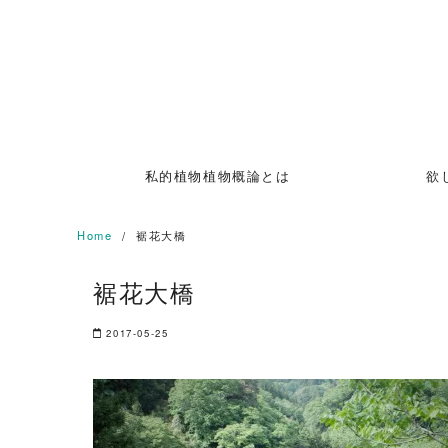
Skip
to
content
私的植物植物概論とは
欲
Home
裾花大橋
裾花大橋
2017-05-25