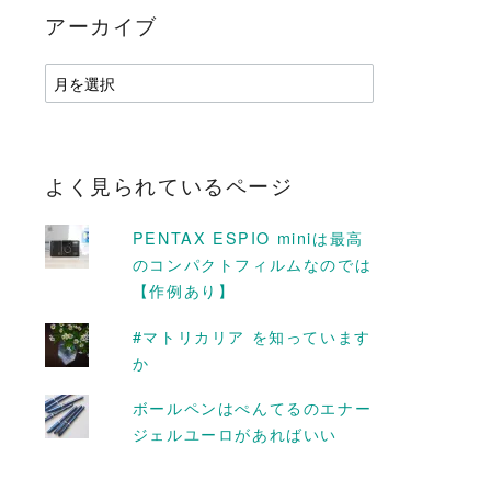
アーカイブ
ア
ー
カ
イ
ブ
よく見られているページ
PENTAX ESPIO miniは最高
のコンパクトフィルムなのでは
【作例あり】
#マトリカリア を知っています
か
D MORE
READ MORE
ボールペンはぺんてるのエナー
ジェルユーロがあればいい
はわたしがフィルム
剪定はグランドデザイン #