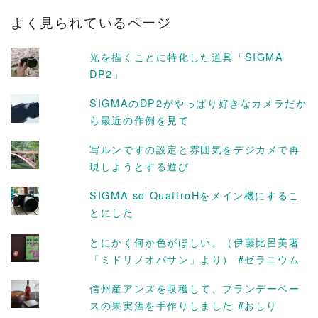
カ
よく見られているページ
イ
ブ
光を描くことに特化した道具「SIGMA
DP2」
SIGMAのDP2がやっぱり好きなカメラだか
ら最近の作例を見て
写ルンですの設定と雰囲気をデジカメで再
現しようとする遊び
SIGMA sd QuattroHをメイン機にするこ
とにした
とにかく何か色がほしい。（伊藤比呂美著
「ミドリノオバサン」より） #ゼラニウム
信州産アンズを収穫して、ブランデーベー
スの果実酒を手作りしました #おしり