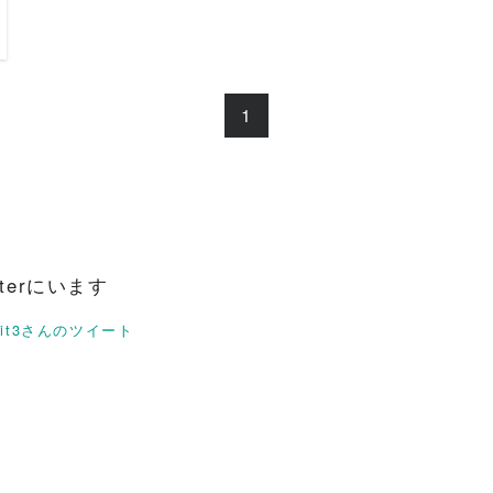
1
itterにいます
rit3さんのツイート