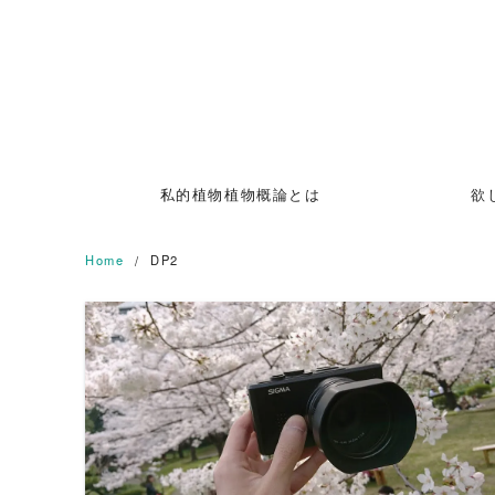
Skip
to
content
私的植物植物概論とは
欲
Home
DP2
READ MORE