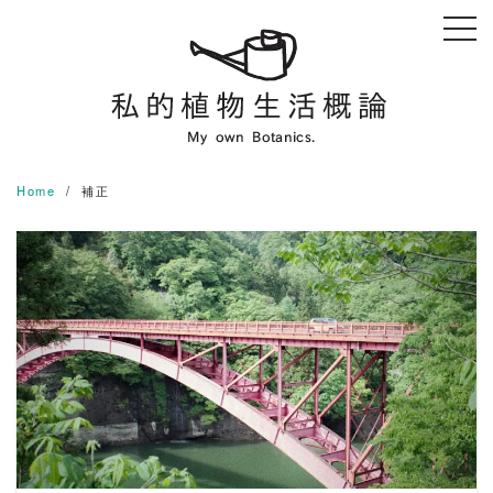
Skip
to
content
Home
補正
READ MORE