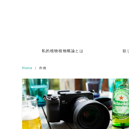
Skip
to
content
私的植物植物概論とは
欲
Home
作例
READ MORE