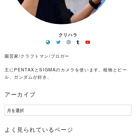
クリハラ
園芸家/クラフトマン/ブロガー
主にPENTAXとSIGMAのカメラを使います。植物とビー
ル、ガンダムが好き。
アーカイブ
ア
ー
カ
よく見られているページ
イ