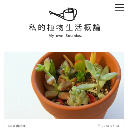
Skip
to
content
READ MORE
多肉植物
2015-07-05