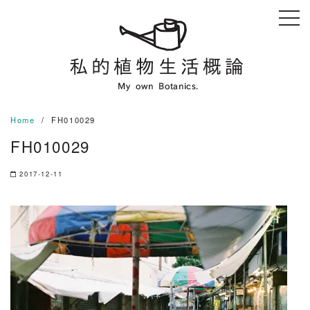
Skip
to
content
Home
FH010029
FH010029
2017-12-11