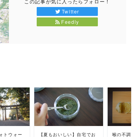
この記事が気に入ったらフォロー！
Twitter
Feedly
MORE
READ MORE
REA
ォトウォー
【夏もおいしい】自宅でお
喉の不調に