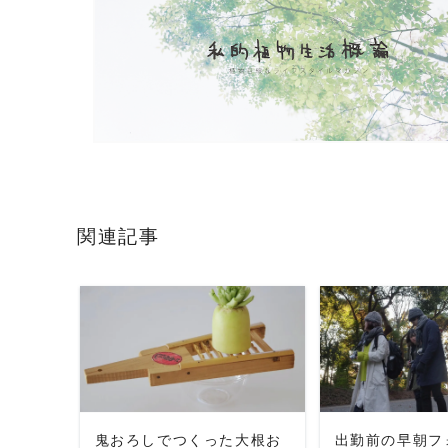
関連記事
READ MORE
READ 
鬼おろしでつくった大根お
出勤前の早朝フ