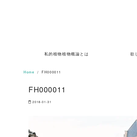
Skip
to
content
私的植物植物概論とは
欲
Home
FH000011
FH000011
2018-01-31