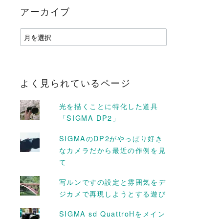
アーカイブ
ア
ー
カ
イ
ブ
よく見られているページ
光を描くことに特化した道具
「SIGMA DP2」
SIGMAのDP2がやっぱり好き
なカメラだから最近の作例を見
て
D MORE
READ MORE
写ルンですの設定と雰囲気をデ
ジカメで再現しようとする遊び
SIGMA sd QuattroHをメイン
はちみつ #レモ
2015年に乗せた物まとめ #