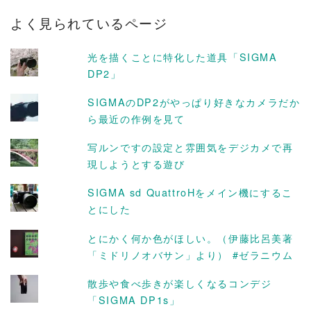
カ
よく見られているページ
イ
ブ
光を描くことに特化した道具「SIGMA
DP2」
SIGMAのDP2がやっぱり好きなカメラだか
ら最近の作例を見て
写ルンですの設定と雰囲気をデジカメで再
現しようとする遊び
SIGMA sd QuattroHをメイン機にするこ
とにした
とにかく何か色がほしい。（伊藤比呂美著
「ミドリノオバサン」より） #ゼラニウム
散歩や食べ歩きが楽しくなるコンデジ
「SIGMA DP1s」