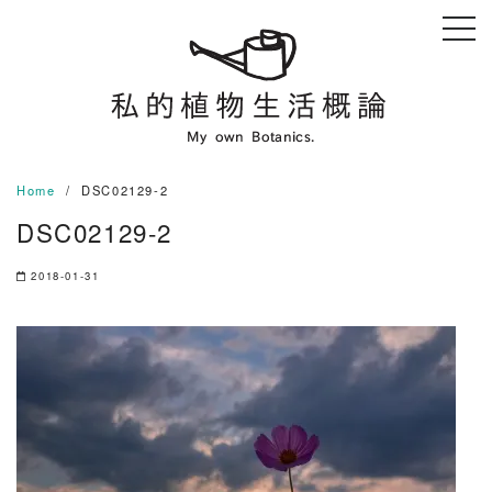
Skip
to
content
Home
DSC02129-2
DSC02129-2
2018-01-31