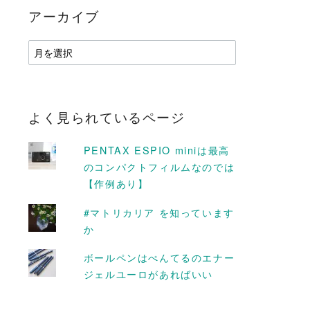
アーカイブ
ア
ー
カ
イ
ブ
よく見られているページ
PENTAX ESPIO miniは最高
のコンパクトフィルムなのでは
【作例あり】
#マトリカリア を知っています
D MORE
READ MORE
か
ボールペンはぺんてるのエナー
ジェルユーロがあればいい
カプサイシンを
優しくマッサージ #マリー
#ハクサイ
ゴールド