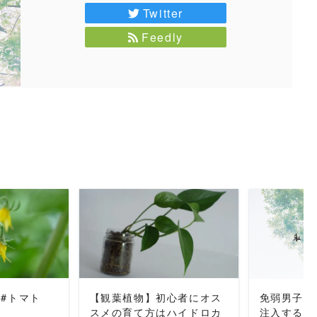
Twitter
Feedly
MORE
READ MORE
REA
 #トマト
【観葉植物】初心者にオス
免弱男子に
スメの育て方はハイドロカ
注入する 