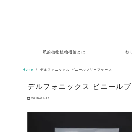
Skip
to
content
私的植物植物概論とは
欲
Home
デルフォニックス ビニールブリーフケース
デルフォニックス ビニール
2018-01-28