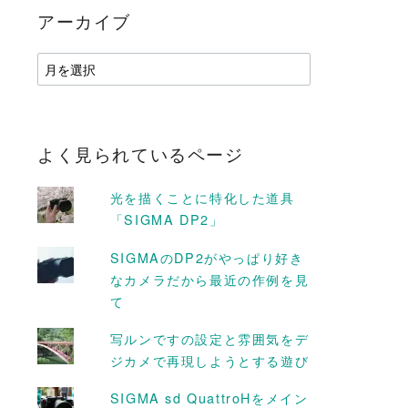
アーカイブ
ア
ー
カ
イ
ブ
よく見られているページ
光を描くことに特化した道具
「SIGMA DP2」
SIGMAのDP2がやっぱり好き
なカメラだから最近の作例を見
て
D MORE
READ MORE
写ルンですの設定と雰囲気をデ
ジカメで再現しようとする遊び
SIGMA sd QuattroHをメイン
はちみつ #レモ
完全オリジナル脚本ドラ