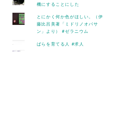
マ！ #タチアオイの咲く頃
機にすることにした
に 〜会津の結婚〜
【6/24】
とにかく何か色がほしい。（伊
藤比呂美著「ミドリノオバサ
2016-06-17
ン」より） #ゼラニウム
ばらを育てる人 #求人