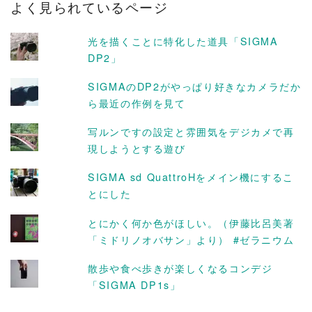
よく見られているページ
イ
ブ
光を描くことに特化した道具「SIGMA
DP2」
SIGMAのDP2がやっぱり好きなカメラだか
ら最近の作例を見て
写ルンですの設定と雰囲気をデジカメで再
現しようとする遊び
SIGMA sd QuattroHをメイン機にするこ
とにした
とにかく何か色がほしい。（伊藤比呂美著
「ミドリノオバサン」より） #ゼラニウム
散歩や食べ歩きが楽しくなるコンデジ
「SIGMA DP1s」