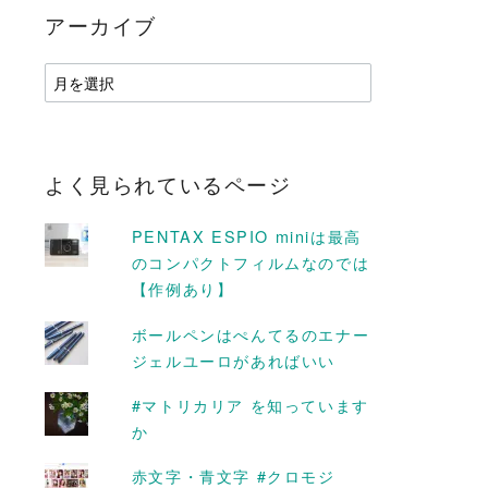
アーカイブ
ア
ー
カ
イ
ブ
よく見られているページ
PENTAX ESPIO miniは最高
のコンパクトフィルムなのでは
D MORE
READ MORE
【作例あり】
ボールペンはぺんてるのエナー
ジェルユーロがあればいい
ICSのビニールケ
いつからリンゴが赤いと錯
を入れて見せび
覚していた。 #シナノゴー
#マトリカリア を知っています
ルド
か
2015-10-15
赤文字・青文字 #クロモジ