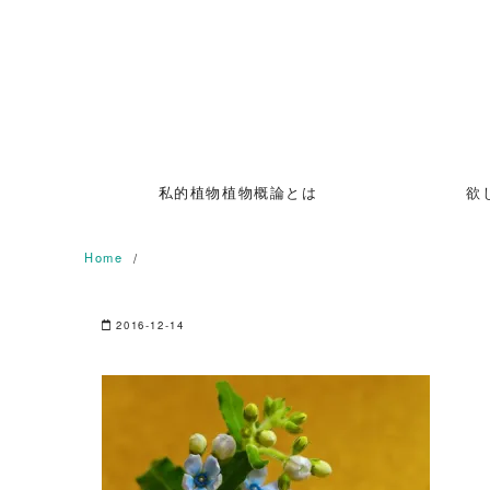
Skip
to
content
私的植物植物概論とは
欲
Home
2016-12-14