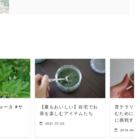
MORE
READ MORE
REA
ョータ #サ
【夏もおいしい】自宅でお
苔テラリウ
茶を楽しむアイテムたち
むために、
に挑戦する
2021-07-23
2018-04-20