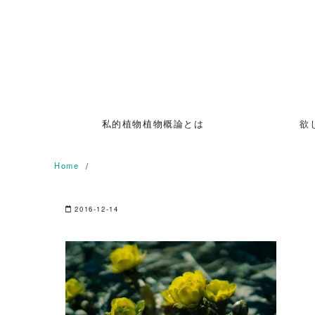
Skip
to
content
私的植物植物概論とは
欲
Home
2016-12-14