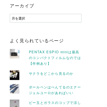
アーカイブ
ア
ー
カ
イ
ブ
よく見られているページ
PENTAX ESPIO miniは最高
のコンパクトフィルムなのでは
D MORE
READ MORE
【作例あり】
サクラをどこから見るのか
ムを自宅で楽し
【Mac】写真からカラーコ
コケ栽培キット
ードを調べる方法
ボールペンはぺんてるのエナー
よ
【DigitalColorMeter】
ジェルユーロがあればいい
2018-01-09
ビー玉とガラスのコップで涼し