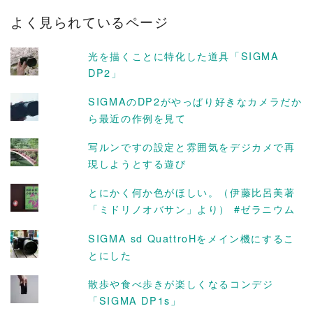
カ
よく見られているページ
イ
ブ
光を描くことに特化した道具「SIGMA
DP2」
SIGMAのDP2がやっぱり好きなカメラだか
ら最近の作例を見て
写ルンですの設定と雰囲気をデジカメで再
現しようとする遊び
とにかく何か色がほしい。（伊藤比呂美著
「ミドリノオバサン」より） #ゼラニウム
SIGMA sd QuattroHをメイン機にするこ
とにした
散歩や食べ歩きが楽しくなるコンデジ
「SIGMA DP1s」