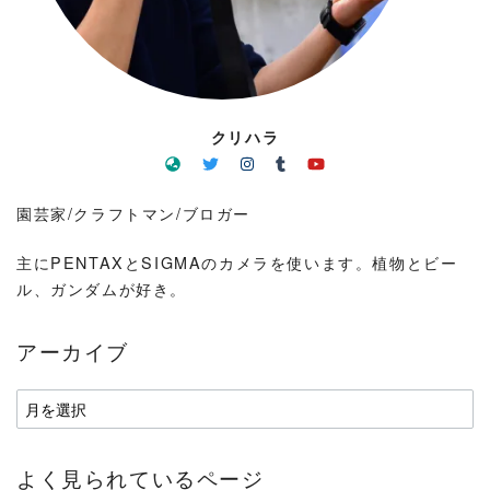
クリハラ
園芸家/クラフトマン/ブロガー
主にPENTAXとSIGMAのカメラを使います。植物とビー
ル、ガンダムが好き。
アーカイブ
ア
ー
カ
よく見られているページ
イ