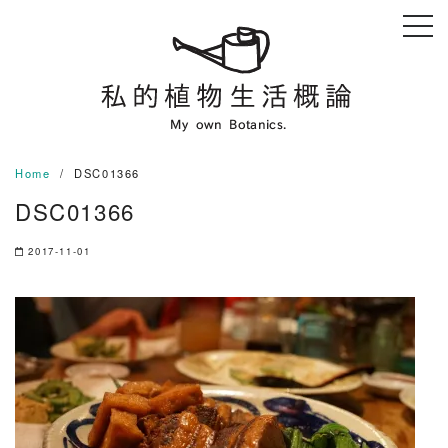
Skip
to
content
Home
DSC01366
DSC01366
2017-11-01