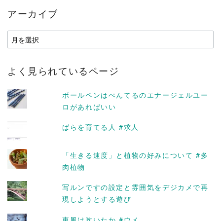
アーカイブ
ア
ー
カ
よく見られているページ
イ
ブ
ボールペンはぺんてるのエナージェルユー
ロがあればいい
ばらを育てる人 #求人
「生きる速度」と植物の好みについて #多
肉植物
写ルンですの設定と雰囲気をデジカメで再
現しようとする遊び
東風は吹いたか #ウメ