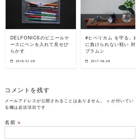
READ MORE
READ MORE
DELFONICSのビニールケ
#ヒペリカム を守る。絶
ースにペンを入れて見せび
に負けられない戦い 対:
らかす
ブラムシ
2018-01-28
2017-06-28
コメントを残す
メールアドレスが公開されることはありません。
※
が付いてい
る欄は必須項目です
名前
※