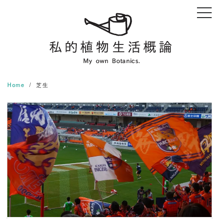
Skip
to
content
Home
芝生
READ MORE