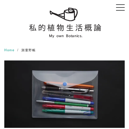
Skip
to
content
Home
測量野帳
READ MORE