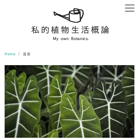
Skip
to
content
Home
温室
READ MORE