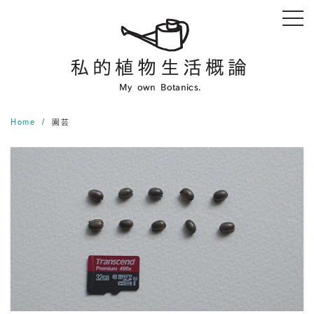
Skip
to
content
Home
園芸
READ MORE