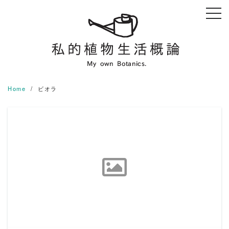
Skip
to
content
Home
ビオラ
READ MORE